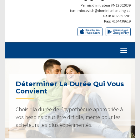
Permis d’initiateur #M12002039
tom.miocevich@dominionlending.ca
Cell:
4165697283
Fax:
4164438619
Déterminer La Durée Qui Vous
Convient
Choisir la durée de l’hypothèque appropriée à
vos besoins peut être difficile, même pour les
acheteurs les plus expérimentés.