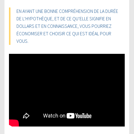
EN AYANT UNE BONNE COMPRÉHENSION DE LA DURÉE
DE L’HYPOTHÈQUE, ET DE CE QU’ELLE SIGNIFIE EN
DOLLARS ET EN CONNAISSANCE, VOUS POURRIEZ
ÉCONOMISER ET CHOISIR CE QUI EST IDÉAL POUR
VOUS.