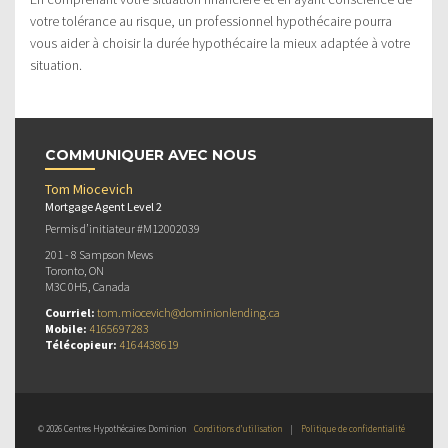
votre tolérance au risque, un professionnel hypothécaire pourra
vous aider à choisir la durée hypothécaire la mieux adaptée à votre
situation.
COMMUNIQUER AVEC NOUS
Tom Miocevich
Mortgage Agent Level 2
Permis d’initiateur #M12002039
201 - 8 Sampson Mews
Toronto, ON
M3C 0H5, Canada
Courriel:
tom.miocevich@dominionlending.ca
Mobile:
4165697283
Télécopieur:
4164438619
© 2026 Centres Hypothécaires Dominion
Conditions d’utilisation
|
Politique de confidentialité